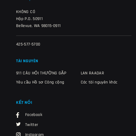
KHÔNG CÓ
Hộp P.O. 50911
Bellevue, WA 98015-0911
425-577-5700
TÀI NGUYÊN
911 CÂU HỎI THƯỜNG GẶP
LAN RAADAR
Yêu cầu Hồ sơ Công cộng
Các tài nguyên khác
KẾT NỐI
Facebook
Twitter
Instagram