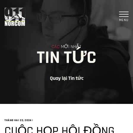
MENU
CÁC
MỚI NHẤT
TIN TỨC
Quay lại Tin tức
THÁNG HAI 22, 2024
|
CUỘC HỌP HỘI ĐỒNG