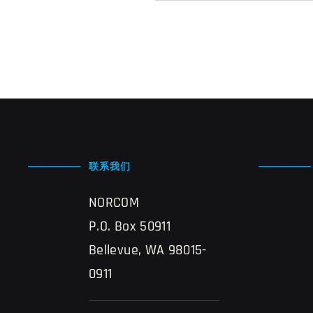
联系我们
NORCOM
P.O. Box 50911
Bellevue, WA 98015-
0911