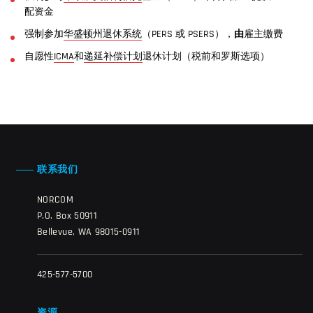
配资金
强制参加
华盛顿州退休系统
（PERS 或 PSERS），
由
雇主缴费
自愿性
ICMA
和
递延补偿计划
退休计划（税前和罗斯选项）
联系我们
NORCOM
P.O. Box 50911
Bellevue, WA 98015-0911
425-577-5700