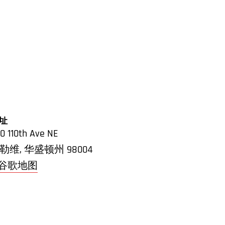
址
0 110th Ave NE
勒维
,
华盛顿州
98004
 谷歌地图