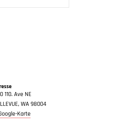
resse
0 110. Ave NE
LLEVUE
,
WA
98004
Google-Karte