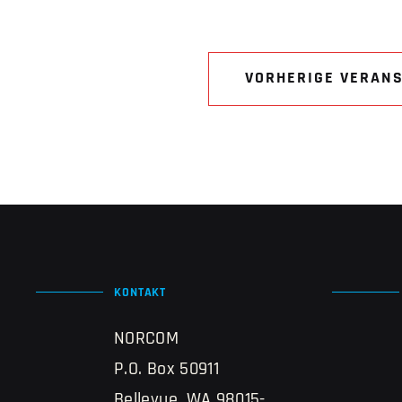
VORHERIGE VERAN
KONTAKT
NORCOM
P.O. Box 50911
Bellevue, WA 98015-