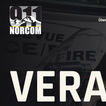
Übe
VER