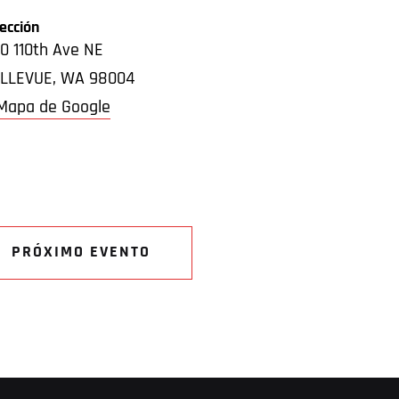
rección
0 110th Ave NE
LLEVUE
,
WA
98004
Mapa de Google
PRÓXIMO EVENTO