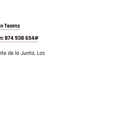
en Teams
ión: 874 938 654#
nte de la Junta. Los