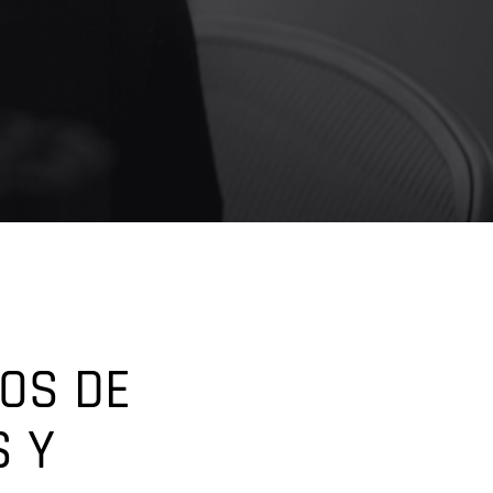
OS DE
S Y