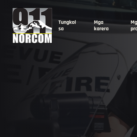
Tungkol
Mga
Mg
sa
karera
pr