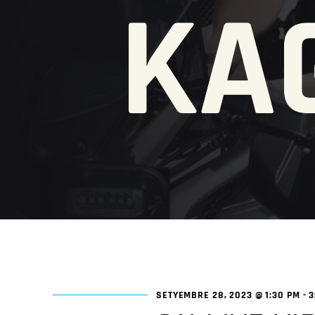
KA
SETYEMBRE 28, 2023 @ 1:30 PM
-
3