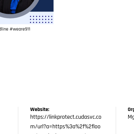
dline #weare911
Website:
Or
https://linkprotect.cudasvc.co
Mg
m/url?a=https%3a%2f%2floo