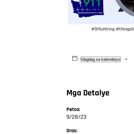
#911isHiring #thingol
Idagdag sa kalendaryo
Mga Detalye
Petsa:
9/28/23
Oras: