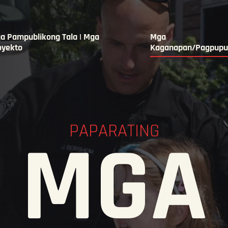
a Pampublikong Tala | Mga
Mga
oyekto
Kaganapan/Pagpupu
PAPARATING
MGA