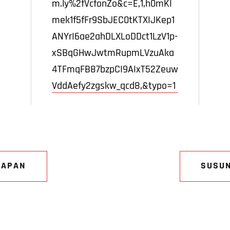
m.ly%2fVcfonZo&c=E,1,h0mKI
mek1f5fFr9SbJEC0tKTXIJKep1
ANYrI6ae2ahDLXLoDDct1LzV1p-
xSBqGHwJwtmRupmLVzuAka
4TFmqFB87bzpCI9AIxT52Zeuw
VddAefy2zgskw_qcd8,&typo=1
NAPAN
SUSU