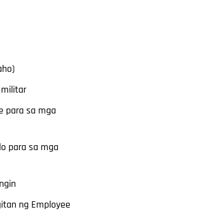
aho)
militar
ge para sa mga
do para sa mga
ngin
itan ng Employee