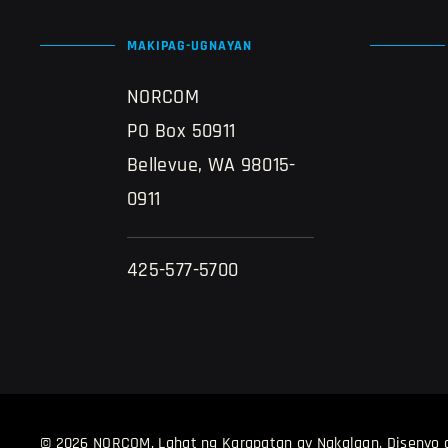
MAKIPAG-UGNAYAN
NORCOM
PO Box 50911
Bellevue, WA 98015-
0911
425-577-5700
© 2026 NORCOM, Lahat ng Karapatan ay Nakalaan.
Disenyo 