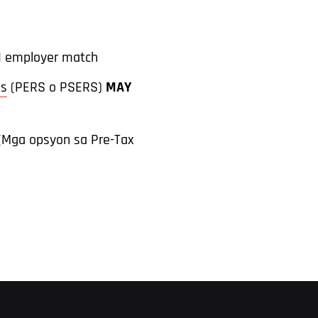
H
employer match
ms
(PERS o PSERS)
MAY
Mga opsyon sa Pre-Tax