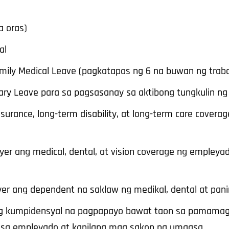
a oras)
al
mily Medical Leave (pagkatapos ng 6 na buwan ng trab
ary Leave para sa pagsasanay sa aktibong tungkulin ng 
nsurance, long-term disability, at long-term care covera
er ang medical, dental, at vision coverage ng empleya
r ang dependent na saklaw ng medikal, dental at pani
ng kumpidensyal na pagpapayo bawat taon sa pamamag
 sa empleyado at kanilang mga sakop na umaasa