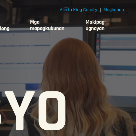
Alerto King County
Maghanap
Mga
Makipag-
long
mapagkukunan
ugnayan
SYO