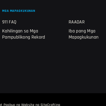
MGA MAPAGKUKUNAN
911 FAQ
RAADAR
Kahilingan sa Mga
Iba pang Mga
Pampublikong Rekord
Mapagkukunan
at Pagbuo ng Website ng SiteCrafting