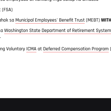
t (FSA)
lahok sa
Municipal Employees' Benefit Trust
(MEBT)
WIT
sa
Washington State Department of Retirement Syste
r
 ng Voluntary
ICMA
at
Deferred Compensation Program
(