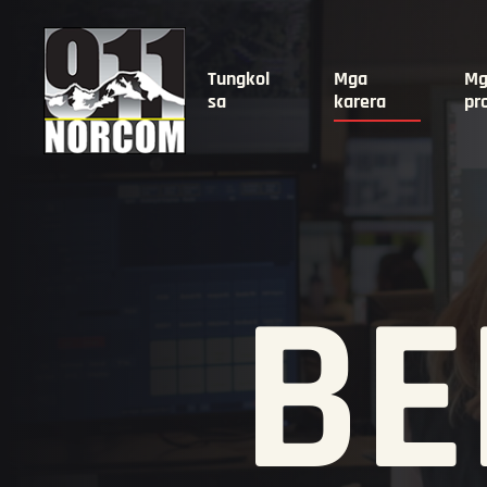
Tungkol
Mga
Mg
sa
karera
pr
BE