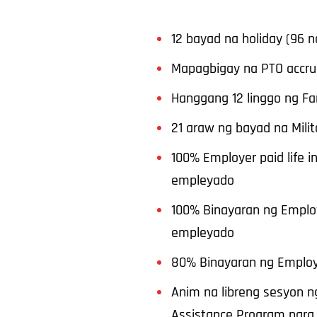
12 bayad na holiday (96 n
Mapagbigay na PTO accru
Hanggang 12 linggo ng Fa
21 araw ng bayad na Milit
100% Employer paid life i
empleyado
100% Binayaran ng Employ
empleyado
80% Binayaran ng Employe
Anim na libreng sesyon 
Assistance Program para