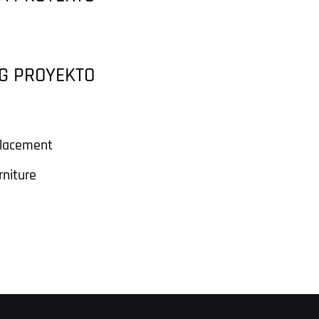
G PROYEKTO
placement
rniture