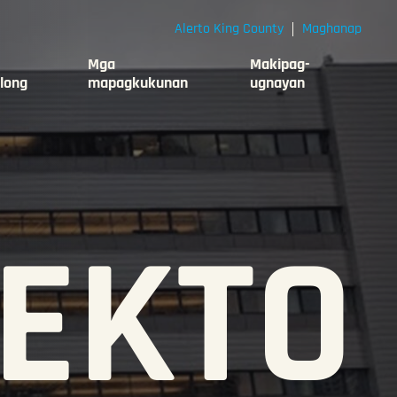
Alerto King County
Maghanap
Mga
Makipag-
long
mapagkukunan
ugnayan
N
EKTO