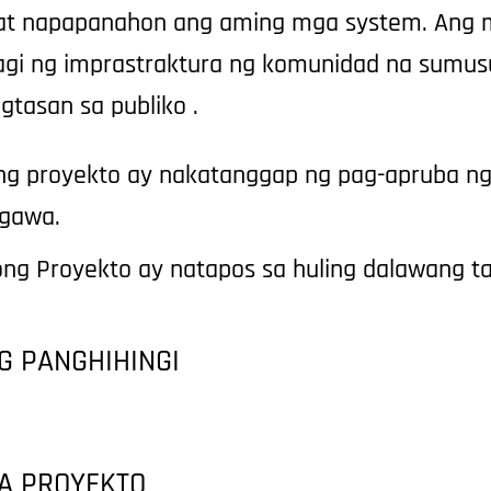
at napapanahon ang aming mga system. Ang m
gi ng imprastraktura ng komunidad
na sumus
gtasan sa publiko
.
g proyekto ay nakatanggap ng pag-apruba ng
agawa.
g Proyekto ay natapos sa huling dalawang ta
 PANGHIHINGI
A PROYEKTO