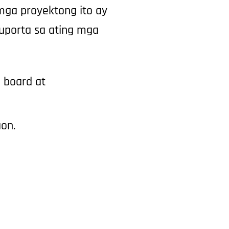
ga proyektong ito
ay
uporta
sa
ating mga
 board at
on.