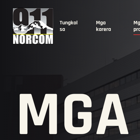
Tungkol
Mga
Mg
sa
karera
pr
MGA