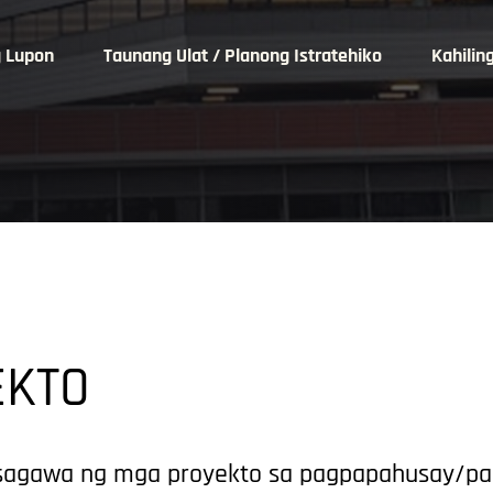
 Lupon
Taunang Ulat / Planong Istratehiko
Kahilin
EKTO
agawa ng mga proyekto sa pagpapahusay/pag