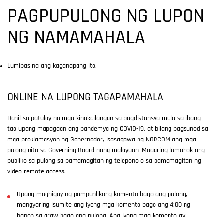
PAGPUPULONG NG LUPON
NG NAMAMAHALA
Lumipas na ang kaganapang ito.
ONLINE NA LUPONG TAGAPAMAHALA
Dahil sa patuloy na mga kinakailangan sa pagdistansya mula sa ibang
tao upang mapagaan ang pandemya ng COVID-19, at bilang pagsunod sa
mga proklamasyon ng Gobernador, isasagawa ng NORCOM ang mga
pulong nito sa Governing Board nang malayuan. Maaaring lumahok ang
publiko sa pulong sa pamamagitan ng telepono o sa pamamagitan ng
video remote access.
Upang magbigay ng pampublikong komento bago ang pulong,
mangyaring isumite ang iyong mga komento bago ang 4:00 ng
hapon sa araw bago ang pulong. Ang iyong mga komento ay