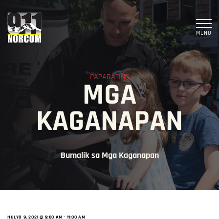
MENU
PAPARATING
MGA
KAGANAPAN
Bumalik sa Mga Kaganapan
HULYO 9, 2021 @ 9:00 AM
-
11:00 AM