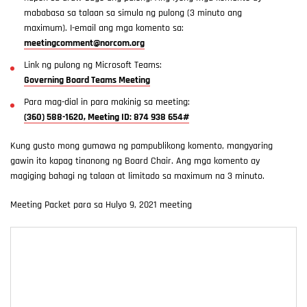
mababasa sa talaan sa simula ng pulong (3 minuto ang
maximum). I-email ang mga komento sa:
meetingcomment@norcom.org
Link ng pulong ng Microsoft Teams:
Governing Board Teams Meeting
Para mag-dial in para makinig sa meeting:
(360) 588-1620, Meeting ID: 874 938 654#
Kung gusto mong gumawa ng pampublikong komento, mangyaring
gawin ito kapag tinanong ng Board Chair. Ang mga komento ay
magiging bahagi ng talaan at limitado sa maximum na 3 minuto.
Meeting Packet para sa Hulyo 9, 2021 meeting