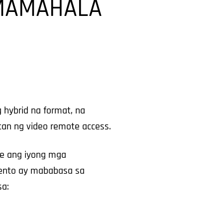
MAMAHALA
hybrid na format, na
tan ng video remote access.
e ang iyong mga
ento ay mababasa sa
sa: