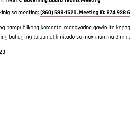
oft Teams:
Governing Board Teams Meeting
kinig sa meeting:
(360) 588-1620, Meeting ID: 874 938
 pampublikong komento, mangyaring gawin ito kapag 
ng bahagi ng talaan at limitado sa maximum na 3 minu
023