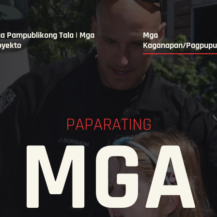
a Pampublikong Tala | Mga
Mga
oyekto
Kaganapan/Pagpupu
PAPARATING
MGA