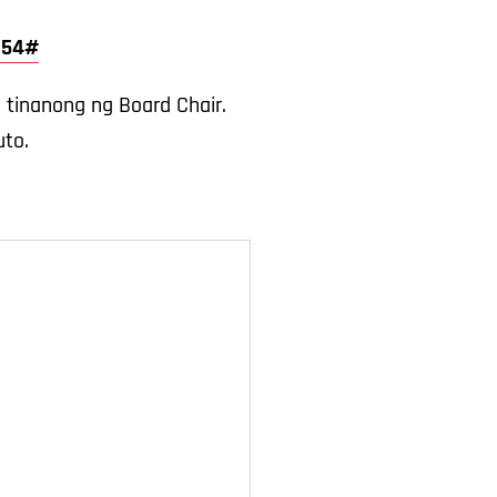
 654#
tinanong ng Board Chair.
to.