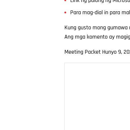
Link ng pulong ng Micros
Para mag-dial in para ma
Kung gusto mong gumawa ng
Ang mga komento ay magigi
Meeting Packet Hunyo 9, 2