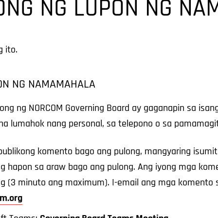
ONG NG LUPON NG NA
 ito.
ON NG NAMAMAHALA
ng ng NORCOM Governing Board ay gaganapin sa isang 
 na lumahok nang personal, sa telepono o sa pamamagi
blikong komento bago ang pulong, mangyaring isumit
g hapon sa araw bago ang pulong. Ang iyong mga kom
ong (3 minuto ang maximum). I-email ang mga komento 
m.org