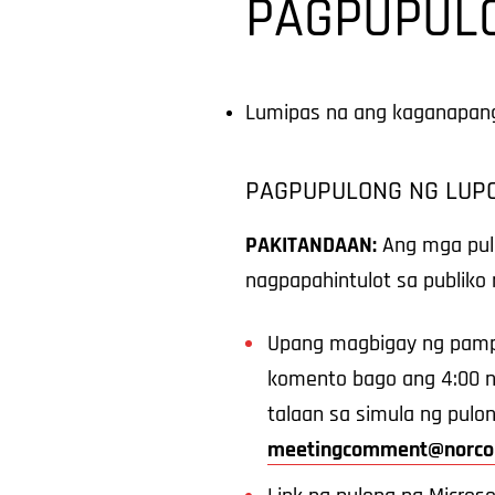
PAGPUPUL
Lumipas na ang kaganapang
PAGPUPULONG NG LUP
PAKITANDAAN:
Ang mga pulo
nagpapahintulot sa publiko
Upang magbigay ng pampu
komento bago ang 4:00 n
talaan sa simula ng pul
meetingcomment@norco