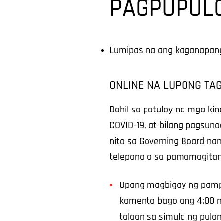
PAGPUPUL
Lumipas na ang kaganapang
ONLINE NA LUPONG T
Dahil sa patuloy na mga k
COVID-19, at bilang pagsu
nito sa Governing Board na
telepono o sa pamamagitan
Upang magbigay ng pampu
komento bago ang 4:00 n
talaan sa simula ng pul