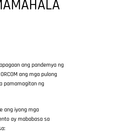
MAMAHALA
 mapagaan ang pandemya ng
 NORCOM ang mga pulong
 sa pamamagitan ng
e ang iyong mga
ento ay mababasa sa
sa: