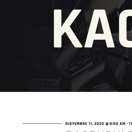
KA
DISYEMBRE 11, 2020 @ 9:00 AM
-
1