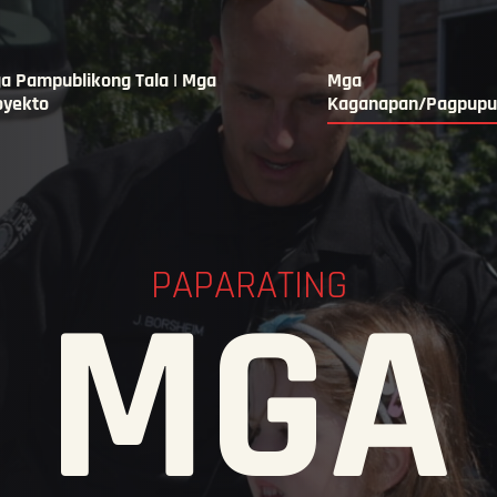
a Pampublikong Tala | Mga
Mga
oyekto
Kaganapan/Pagpupu
PAPARATING
MGA