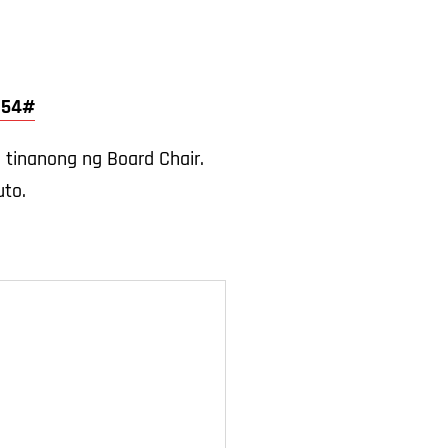
 654#
tinanong ng Board Chair.
to.