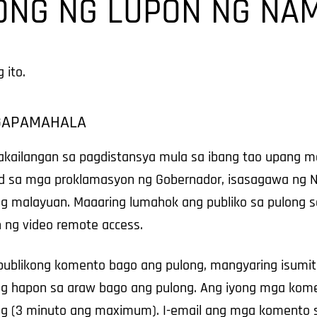
ONG NG LUPON NG NA
 ito.
AGAPAMAHALA
inakailangan sa pagdistansya mula sa ibang tao upang
nod sa mga proklamasyon ng Gobernador, isasagawa ng
ng malayuan. Maaaring lumahok ang publiko sa pulong
 ng video remote access.
blikong komento bago ang pulong, mangyaring isumit
g hapon sa araw bago ang pulong. Ang iyong mga kom
ong (3 minuto ang maximum). I-email ang mga komento 