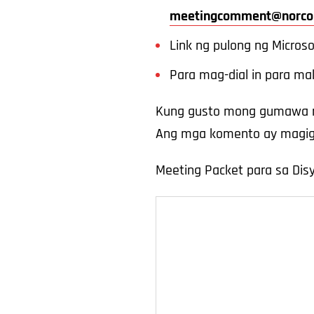
meetingcomment@norco
Link ng pulong ng Micros
Para mag-dial in para ma
Kung gusto mong gumawa ng
Ang mga komento ay magigi
Meeting Packet para sa Dis