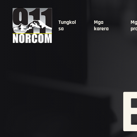
Tungkol
Mga
Mg
sa
karera
pr