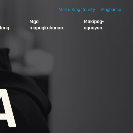
Alerto King County
Maghanap
Mga
Makipag-
long
mapagkukunan
ugnayan
A