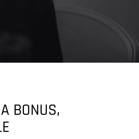
GA BONUS,
LE