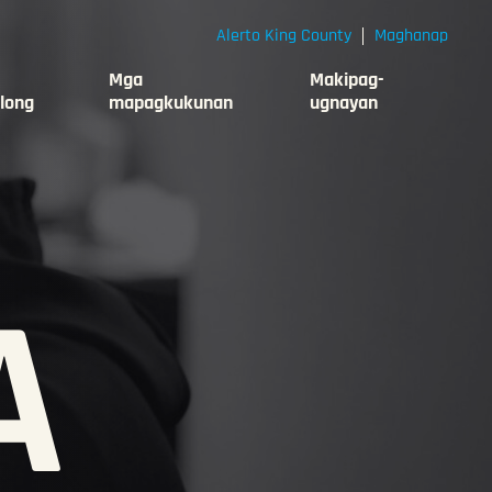
Alerto King County
Maghanap
Mga
Makipag-
long
mapagkukunan
ugnayan
A