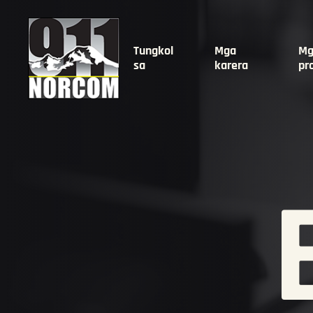
Tungkol
Mga
Mg
sa
karera
pr