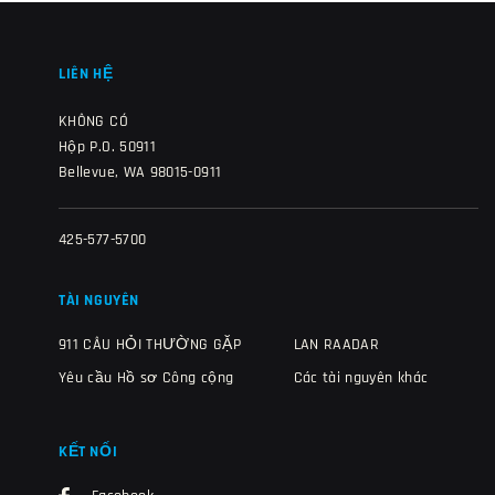
LIÊN HỆ
KHÔNG CÓ
Hộp P.O. 50911
Bellevue, WA 98015-0911
425-577-5700
TÀI NGUYÊN
911 CÂU HỎI THƯỜNG GẶP
LAN RAADAR
Yêu cầu Hồ sơ Công cộng
Các tài nguyên khác
KẾT NỐI