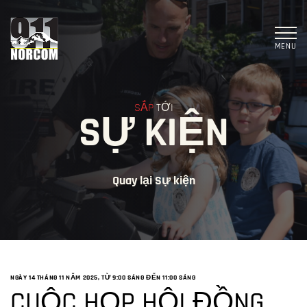
MENU
SẮP
TỚI
SỰ KIỆN
Quay lại Sự kiện
NGÀY 14 THÁNG 11 NĂM 2025, TỪ 9:00 SÁNG
ĐẾN
11:00 SÁNG
CUỘC HỌP HỘI ĐỒNG