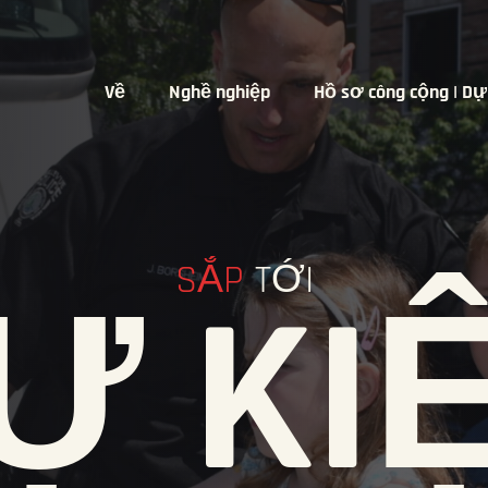
Về
Nghề nghiệp
Hồ sơ công cộng | Dự
SẮP
TỚI
Ự KI