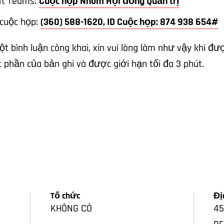
oft Teams:
Cuộc họp Nhóm Hội đồng Quản trị
 cuộc họp:
(360) 588-1620, ID Cuộc họp: 874 938 654#
 bình luận công khai, xin vui lòng làm như vậy khi đượ
t phần của bản ghi và được giới hạn tối đa 3 phút.
Tổ chức
Đị
KHÔNG CÓ
45