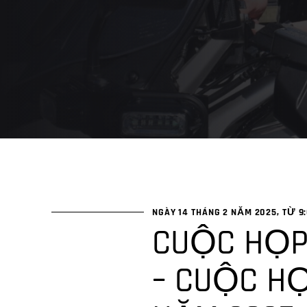
NGÀY 14 THÁNG 2 NĂM 2025, TỪ 9
CUỘC HỌP
– CUỘC HỌ