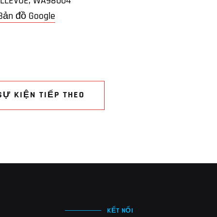
LLEVUE,
WA
98004
Bản đồ Google
SỰ KIỆN TIẾP THEO
KẾT NỐI