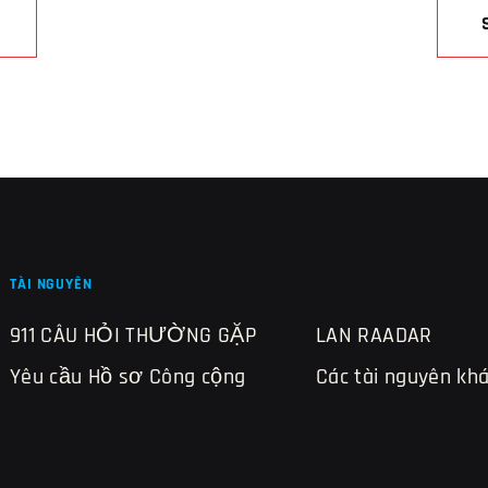
TÀI NGUYÊN
911 CÂU HỎI THƯỜNG GẶP
LAN RAADAR
Yêu cầu Hồ sơ Công cộng
Các tài nguyên kh