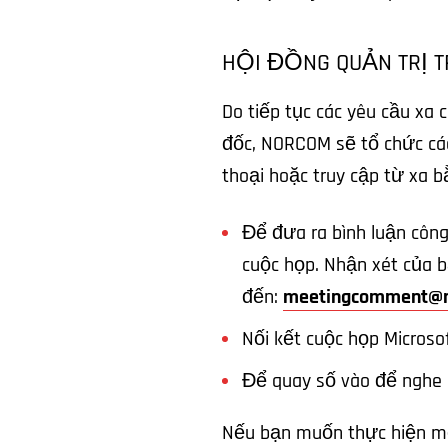
HỘI ĐỒNG QUẢN TRỊ 
Do tiếp tục các yêu cầu xa 
đốc, NORCOM sẽ tổ chức các
thoại hoặc truy cập từ xa b
Để đưa ra bình luận công
cuộc họp. Nhận xét của b
đến:
meetingcomment@n
Nối kết cuộc họp Micros
Để quay số vào để nghe
Nếu bạn muốn thực hiện một