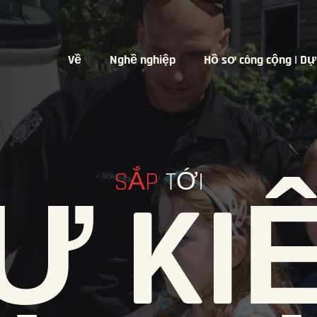
Về
Nghề nghiệp
Hồ sơ công cộng | Dự
SẮP
TỚI
Ự KI