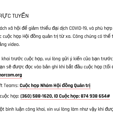
TRỰC TUYẾN
cách xã hội để giảm thiểu đại dịch COVID-19, và phù hợ
 cuộc họp Hội đồng quản trị từ xa. Công chúng có thể 
ằng video.
 khai trước cuộc họp, vui lòng gửi ý kiến của bạn trướ
ạn sẽ được đọc vào bản ghi khi bắt đầu cuộc họp (tối đ
orcom.org
oft Teams:
Cuộc họp Nhóm Hội đồng Quản trị
 cuộc họp:
(360) 588-1620, ID Cuộc họp: 874 938 654#
 bình luận công khai, xin vui lòng làm như vậy khi đượ