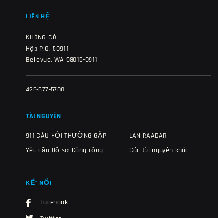
LIÊN HỆ
KHÔNG CÓ
Hộp P.O. 50911
Bellevue, WA 98015-0911
425-577-5700
TÀI NGUYÊN
911 CÂU HỎI THƯỜNG GẶP
LAN RAADAR
Yêu cầu Hồ sơ Công cộng
Các tài nguyên khác
KẾT NỐI
Facebook