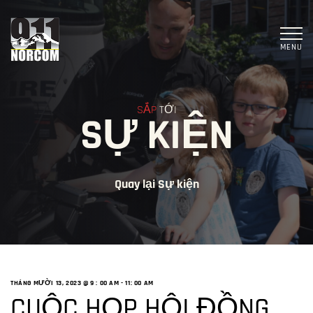
MENU
SẮP
TỚI
SỰ KIỆN
Quay lại Sự kiện
THÁNG MƯỜI 13, 2023 @ 9
: 00 AM -
11: 00 AM
CUỘC HỌP HỘI ĐỒNG