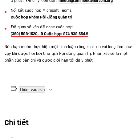
3 phút). E-mail ý kiến đến:
meetingcomment@norcom.org
Nối kết cuộc họp Microsoft Teams:
Cuộc họp Nhóm Hội đồng Quản trị
Để quay số vào để nghe cuộc họp:
(360) 588-1620, ID Cuộc họp: 874 938 654#
Nếu bạn muốn thực hiện một bình luận công khai, xin vui lòng làm như
vậy khi được hỏi bởi Chủ tịch Hội đồng quản trị. Nhận xét sẽ là một
phần của bản ghi và được giới hạn tối đa 3 phút.
Thêm vào lịch
Chi tiết