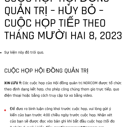
QUẢN TRỊ – HỦY BỎ –
CUỘC HỌP TIẾP THEO
THÁNG MƯỜI HAI 8, 2023
Sự kiện này đã trôi qua.
CUỘC HỌP HỘI ĐỒNG QUẢN TRỊ
XIN LƯU Ý:
Các cuộc họp của Hội đồng quản trị NORCOM được tổ chức
theo định dạng kết hợp, cho phép công chúng tham gia trực tiếp, qua
điện thoại hoặc bằng cách truy cập từ xa bằng video.
Để đưa ra bình luận công khai trước cuộc họp, vui lòng gửi ý
kiến của bạn trước 4:00 chiều ngày trước cuộc họp. Nhận xét
của bạn sẽ được đọc vào bản ghi khi bắt đầu cuộc họp (tối đa