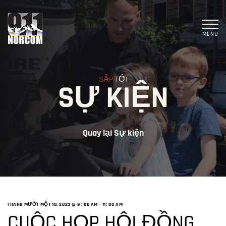
MENU
SẮP
TỚI
SỰ KIỆN
Quay lại Sự kiện
THÁNG MƯỜI MỘT 10, 2023 @ 9
: 00 AM -
11: 00 AM
CUỘC HỌP HỘI ĐỒNG