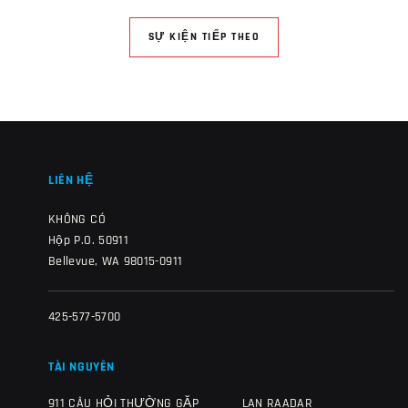
SỰ KIỆN TIẾP THEO
LIÊN HỆ
KHÔNG CÓ
Hộp P.O. 50911
Bellevue, WA 98015-0911
425-577-5700
TÀI NGUYÊN
911 CÂU HỎI THƯỜNG GẶP
LAN RAADAR