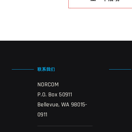
联系我们
NORCOM
P.O. Box 50911
Bellevue, WA 98015-
0911