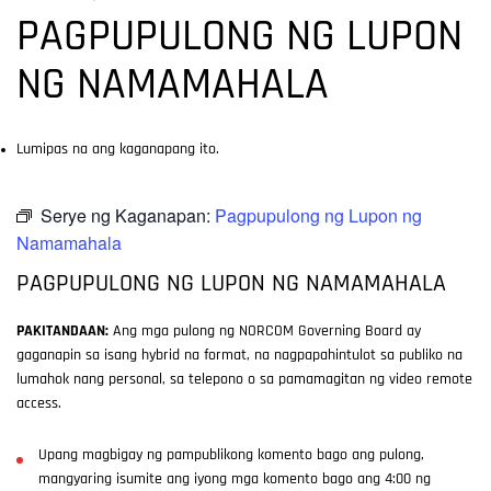
PAGPUPULONG NG LUPON
NG NAMAMAHALA
Lumipas na ang kaganapang ito.
Serye ng Kaganapan:
Pagpupulong ng Lupon ng
Namamahala
PAGPUPULONG NG LUPON NG NAMAMAHALA
PAKITANDAAN:
Ang mga pulong ng NORCOM Governing Board ay
gaganapin sa isang hybrid na format, na nagpapahintulot sa publiko na
lumahok nang personal, sa telepono o sa pamamagitan ng video remote
access.
Upang magbigay ng pampublikong komento bago ang pulong,
mangyaring isumite ang iyong mga komento bago ang 4:00 ng