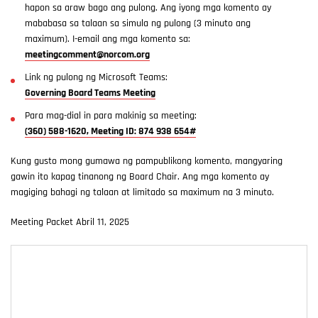
hapon sa araw bago ang pulong. Ang iyong mga komento ay
mababasa sa talaan sa simula ng pulong (3 minuto ang
maximum). I-email ang mga komento sa:
meetingcomment@norcom.org
Link ng pulong ng Microsoft Teams:
Governing Board Teams Meeting
Para mag-dial in para makinig sa meeting:
(360) 588-1620, Meeting ID: 874 938 654#
Kung gusto mong gumawa ng pampublikong komento, mangyaring
gawin ito kapag tinanong ng Board Chair. Ang mga komento ay
magiging bahagi ng talaan at limitado sa maximum na 3 minuto.
Meeting Packet Abril 11, 2025