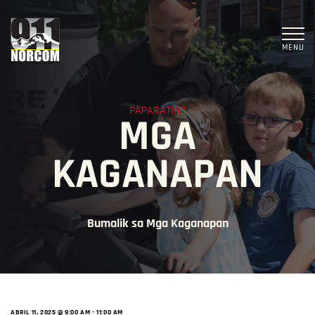
MENU
PAPARATING
MGA
KAGANAPAN
Bumalik sa Mga Kaganapan
ABRIL 11, 2025 @ 9:00 AM
-
11:00 AM