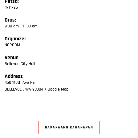
Petsa:
4/11/25
Oras:
9:00 am - 11:00 am
Organizer
NORCOM
Venue
Bellevue City Hall
Address
450 110th Ave NE
BELLEVUE
,
WA
98004
+ Google Map
NAKARAANG KAGANAPAN