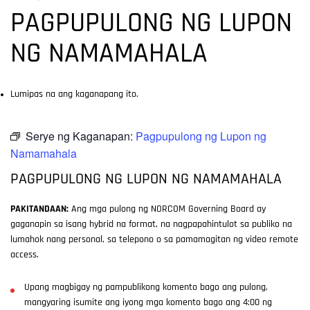
PAGPUPULONG NG LUPON
NG NAMAMAHALA
Lumipas na ang kaganapang ito.
Serye ng Kaganapan:
Pagpupulong ng Lupon ng
Namamahala
PAGPUPULONG NG LUPON NG NAMAMAHALA
PAKITANDAAN:
Ang mga pulong ng NORCOM Governing Board ay
gaganapin sa isang hybrid na format, na nagpapahintulot sa publiko na
lumahok nang personal, sa telepono o sa pamamagitan ng video remote
access.
Upang magbigay ng pampublikong komento bago ang pulong,
mangyaring isumite ang iyong mga komento bago ang 4:00 ng