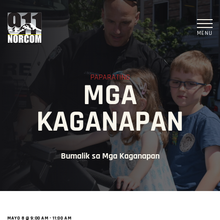
MENU
PAPARATING
MGA
KAGANAPAN
Bumalik sa Mga Kaganapan
MAYO 8 @ 9:00 AM
-
11:00 AM