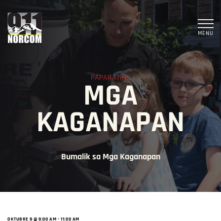
MENU
PAPARATING
MGA
KAGANAPAN
Bumalik sa Mga Kaganapan
OKTUBRE 9 @ 9:00 AM
-
11:00 AM