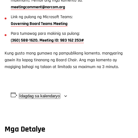
maximum). I-email ang mga komento sa:
meetingcomment@norcom.org
Link ng pulong ng Microsoft Teams:
Governing Board Teams Meeting
Para tumawag para makinig sa pulong:
(360) 588-1620, Meeting ID: 983 162 253#
Kung gusto mong gumawa ng pampublikong komento, mangyaring
gawin ito kapag tinanong ng Board Chair. Ang mga komento ay
magiging bahagi ng talaan at limitado sa maximum na 3 minuto.
Idagdag sa kalendaryo
Mga Detalye