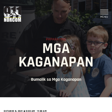
MENU
PAPARATING
MGA
KAGANAPAN
Bumalik sa Mga Kaganapan
OKTUBRE 8, 2021 @ 9:00 AM
-
11:00 AM