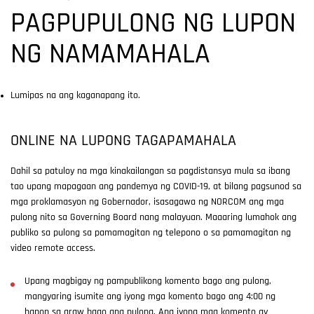
PAGPUPULONG NG LUPON
NG NAMAMAHALA
Lumipas na ang kaganapang ito.
ONLINE NA LUPONG TAGAPAMAHALA
Dahil sa patuloy na mga kinakailangan sa pagdistansya mula sa ibang
tao upang mapagaan ang pandemya ng COVID-19, at bilang pagsunod sa
mga proklamasyon ng Gobernador, isasagawa ng NORCOM ang mga
pulong nito sa Governing Board nang malayuan. Maaaring lumahok ang
publiko sa pulong sa pamamagitan ng telepono o sa pamamagitan ng
video remote access.
Upang magbigay ng pampublikong komento bago ang pulong,
mangyaring isumite ang iyong mga komento bago ang 4:00 ng
hapon sa araw bago ang pulong. Ang iyong mga komento ay