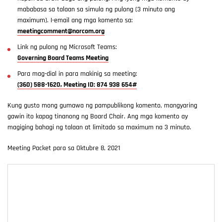
mababasa sa talaan sa simula ng pulong (3 minuto ang
maximum). I-email ang mga komento sa:
meetingcomment@norcom.org
Link ng pulong ng Microsoft Teams:
Governing Board Teams Meeting
Para mag-dial in para makinig sa meeting:
(360) 588-1620, Meeting ID: 874 938 654#
Kung gusto mong gumawa ng pampublikong komento, mangyaring
gawin ito kapag tinanong ng Board Chair. Ang mga komento ay
magiging bahagi ng talaan at limitado sa maximum na 3 minuto.
Meeting Packet para sa Oktubre 8, 2021