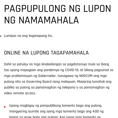
PAGPUPULONG NG LUPON
NG NAMAMAHALA
Lumipas na ang kaganapang ito.
ONLINE NA LUPONG TAGAPAMAHALA
Dahil sa patuloy na mga kinakailangan sa pagdistansya mula sa ibang
tao upang mapagaan ang pandemya ng COVID-19, at bilang pagsunod sa
mga proklamasyon ng Gobernador, isasagawa ng NORCOM ang mga
pulong nito sa Governing Board nang malayuan. Maaaring lumahok ang
publiko sa pulong sa pamamagitan ng telepono o sa pamamagitan ng
video remote access.
Upang magbigay ng pampublikong komento bago ang pulong,
mangyaring isumite ang iyong mga komento bago ang 4:00 ng
hapon sa araw bago ang pulong. Ang iyong mga komento ay