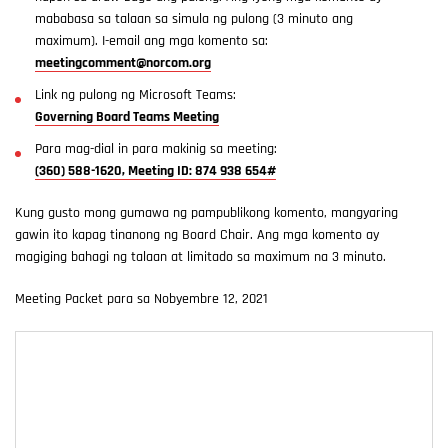
mababasa sa talaan sa simula ng pulong (3 minuto ang
maximum). I-email ang mga komento sa:
meetingcomment@norcom.org
Link ng pulong ng Microsoft Teams:
Governing Board Teams Meeting
Para mag-dial in para makinig sa meeting:
(360) 588-1620, Meeting ID: 874 938 654#
Kung gusto mong gumawa ng pampublikong komento, mangyaring
gawin ito kapag tinanong ng Board Chair. Ang mga komento ay
magiging bahagi ng talaan at limitado sa maximum na 3 minuto.
Meeting Packet para sa Nobyembre 12, 2021