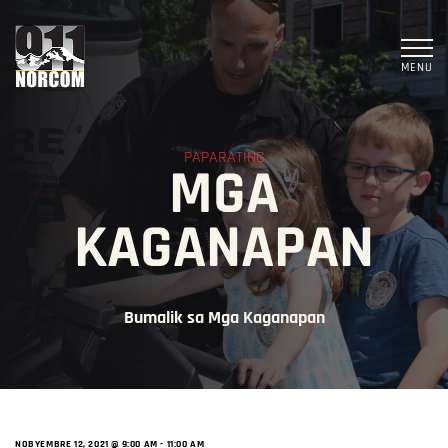
MENU
PAPARATING
MGA
KAGANAPAN
Bumalik sa Mga Kaganapan
NOBYEMBRE 12, 2021 @ 9:00 AM
-
11:00 AM