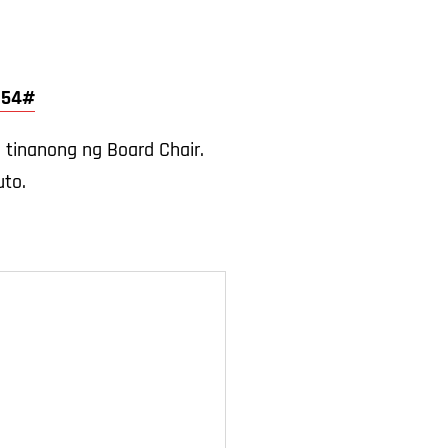
 654#
tinanong ng Board Chair.
to.