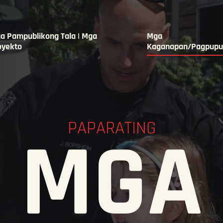
a Pampublikong Tala | Mga
Mga
oyekto
Kaganapan/Pagpupu
PAPARATING
MGA