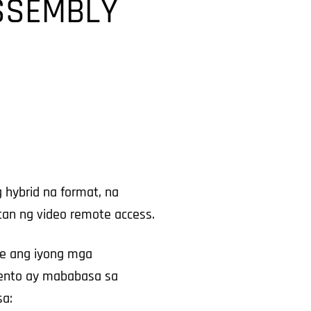
SSEMBLY
hybrid na format, na
tan ng video remote access.
e ang iyong mga
ento ay mababasa sa
sa: