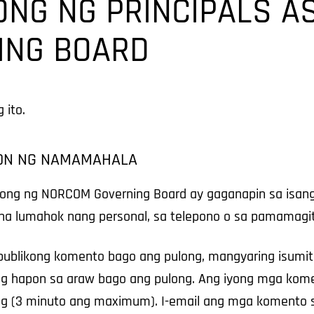
NG NG PRINCIPALS A
ING BOARD
 ito.
ON NG NAMAMAHALA
ng ng NORCOM Governing Board ay gaganapin sa isang 
 na lumahok nang personal, sa telepono o sa pamamagi
blikong komento bago ang pulong, mangyaring isumit
g hapon sa araw bago ang pulong. Ang iyong mga kom
ong (3 minuto ang maximum). I-email ang mga komento 