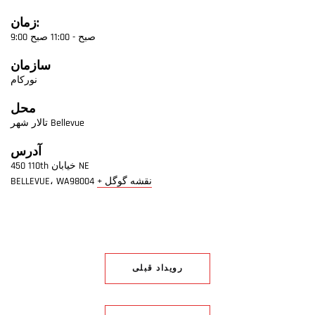
زمان:
9:00 صبح - 11:00 صبح
سازمان
نورکام
محل
تالار شهر Bellevue
آدرس
450 110th خیابان NE
+ نقشه گوگل
98004
WA
،
BELLEVUE
رویداد قبلی