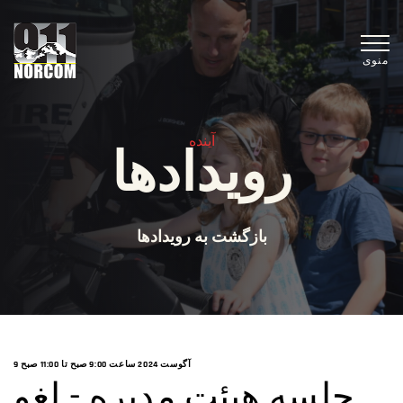
منوی
آینده
رویدادها
بازگشت به رویدادها
9 آگوست 2024 ساعت 9:00 صبح
تا
11:00 صبح
جلسه هیئت مدیره - لغو