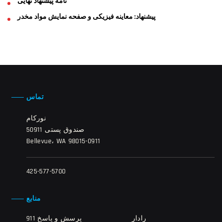
نامه پیشنهاد نهایی
پیشنهاد: معاینه فیزیکی و صفحه نمایش مواد مخدر
تماس
نورکام
صندوق پستی 50911
Bellevue، WA 98015-0911
425-577-5700
منابع
رادار
911 پرسش و پاسخ