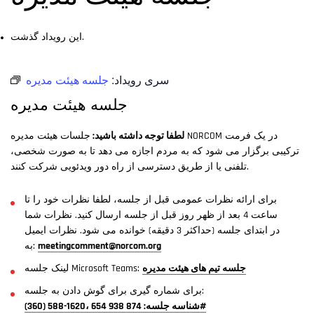
این رویداد گذشت.
سری رویداد:
جلسه هیئت مدیره
جلسه هیئت مدیره
لطفا توجه داشته باشید:
جلسات هیئت مدیره NORCOM در یک فرمت
ترکیبی برگزار می شود که به مردم اجازه می دهد تا به صورت شخصی،
تلفنی یا از طریق دسترسی از راه دور ویدئویی شرکت کنند.
برای ارائه نظرات عمومی قبل از جلسه، لطفا نظرات خود را تا
ساعت 4 بعد از ظهر روز قبل از جلسه ارسال کنید. نظرات شما
در ابتدای جلسه (حداکثر 3 دقیقه) خوانده می شود. نظرات ایمیل
meetingcomment@norcom.org
به:
جلسه تیم های هیئت مدیره
لینک جلسه Microsoft Teams:
برای شماره گیری برای گوش دادن به جلسه:
(360) 588-1620، شناسه جلسه: 874 938 654#