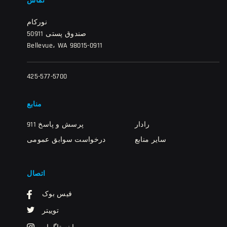
تماس
نورکام
صندوق پستی 50911
Bellevue، WA 98015-0911
425-577-5700
منابع
رادار
911 پرسش و پاسخ
سایر منابع
درخواست سوابق عمومی
اتصال
فیس بوک
توییتر