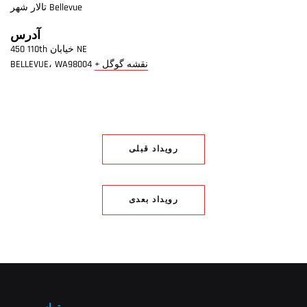
تالار شهر Bellevue
آدرس
450 110th خیابان NE
+ نقشه گوگل
98004
WA
،
BELLEVUE
رویداد قبلی
رویداد بعدی