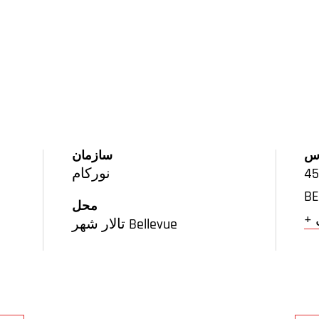
س
سازمان
نورکام
BE
محل
تالار شهر Bellevue