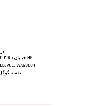
آدر
450 110th خیابان NE
LLEVUE
،
WA
98004
+ نقشه گوگل