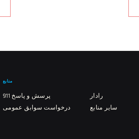
منابع
رادار
911 پرسش و پاسخ
سایر منابع
درخواست سوابق عمومی