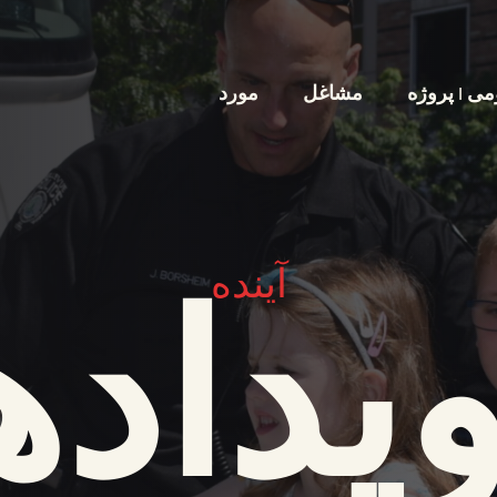
ی | پروژه
مشاغل
مورد
آینده
یداده