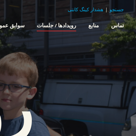
جستجو
هشدار کینگ کانتی
تماس
منابع
رویدادها / جلسات
سوابق عموم
رو