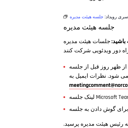
سری رویداد:
جلسه هیئت مدیره
جلسه هیئت مدیره
 باشید:
جلسات هیئت مدیره NORCOM در یک فرمت ترکیبی برگزار می شود که به مردم اجازه
رات عمومی قبل از جلسه، لطفا نظرات خود را تا ساعت 4 بعد از ظهر روز قبل از جلسه
meetingcomment@norco
لسه Microsoft Teams:
که رئیس هیئت مدیره پرسید.