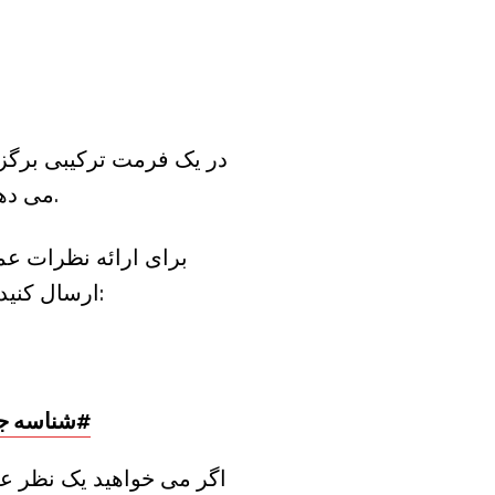
می دهد تا به صورت شخصی، تلفنی یا از طریق دسترسی از راه دور ویدئویی شرکت کنند.
ارسال کنید. نظرات شما در ابتدای جلسه (حداکثر 3 دقیقه) خوانده می شود. نظرات ایمیل به:
(360) 588-1620، شناسه جلسه: 874 938 654#
اگر می خواهید یک نظر عم