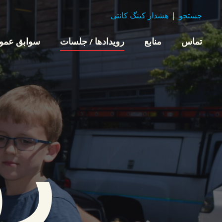
جستجو
هشدار کینگ کانتی
تماس
منابع
رویدادها / جلسات
سوابق عموم
رو