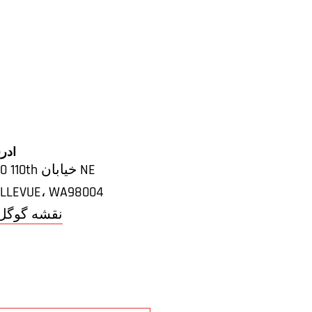
آدر
450 110th خیابان NE
LLEVUE
،
WA
98004
+ نقشه گوگل