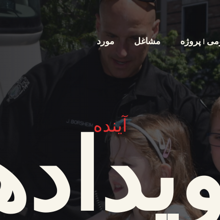
ی | پروژه
مشاغل
مورد
آینده
یداده