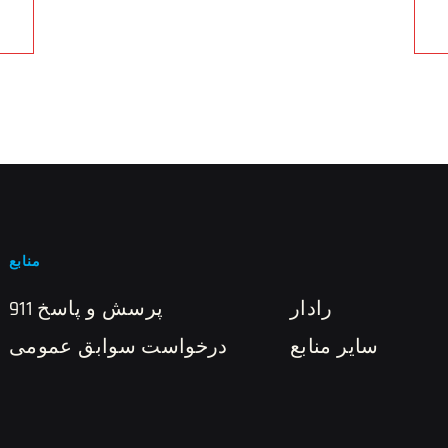
منابع
رادار
911 پرسش و پاسخ
سایر منابع
درخواست سوابق عمومی