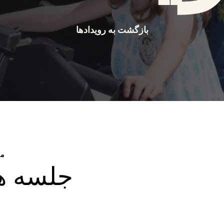
بازگشت به رویدادها
۸ م
جلسه ه