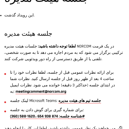
این رویداد گذشت.
جلسه هیئت مدیره
لطفا توجه داشته باشید:
جلسات هیئت مدیره NORCOM در یک فرمت
ترکیبی برگزار می شود که به مردم اجازه می دهد تا به صورت شخصی،
تلفنی یا از طریق دسترسی از راه دور ویدئویی شرکت کنند.
برای ارائه نظرات عمومی قبل از جلسه، لطفا نظرات خود را تا
ساعت 4 بعد از ظهر روز قبل از جلسه ارسال کنید. نظرات شما
در ابتدای جلسه (حداکثر 3 دقیقه) خوانده می شود. نظرات ایمیل
meetingcomment@norcom.org
به:
جلسه تیم های هیئت مدیره
لینک جلسه Microsoft Teams:
برای شماره گیری برای گوش دادن به جلسه:
(360) 588-1620، شناسه جلسه: 874 938 654#
اگر می خواهید یک نظر عمومی داشته باشید، لطفا این کار را انجام دهید