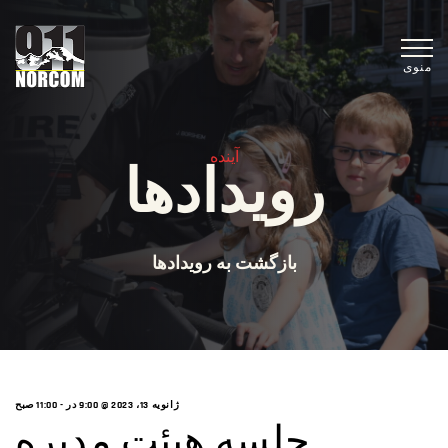
منوی
آینده
رویدادها
بازگشت به رویدادها
ژانویه 13، 2023 @ 9:00 در
-
11:00 صبح
جلسه هیئت مدیره