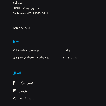
نورکام
صندوق پستی 50911
Bellevue، WA 98015-0911
425-577-5700
منابع
رادار
911 پرسش و پاسخ
سایر منابع
درخواست سوابق عمومی
اتصال
فیس بوک
توییتر
اینستاگرام