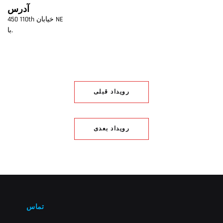
آدرس
450 110th خیابان NE
با.
رویداد قبلی
رویداد بعدی
تماس