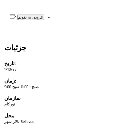
افزودن به تقویم
جزئیات
تاریخ:
1/13/23
زمان:
9:00 صبح - 11:00 صبح
سازمان
نورکام
محل
تالار شهر Bellevue