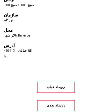
زمان:
9:00 صبح - 11:00 صبح
سازمان
نورکام
محل
تالار شهر Bellevue
آدرس
450 110th خیابان NE
با.
رویداد قبلی
رویداد بعدی