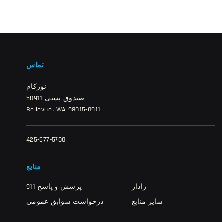
تماس
نورکام
صندوق پستی 50911
Bellevue، WA 98015-0911
425-577-5700
منابع
رادار
911 پرسش و پاسخ
سایر منابع
درخواست سوابق عمومی