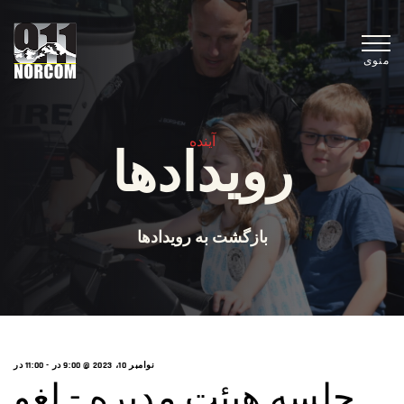
منوی
آینده
رویدادها
بازگشت به رویدادها
نوامبر 10، 2023 @ 9:00 در -
11:00 در
جلسه هیئت مدیره - لغو