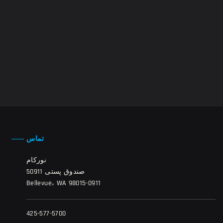
تماس
نورکام
صندوق پستی 50911
Bellevue، WA 98015-0911
425-577-5700