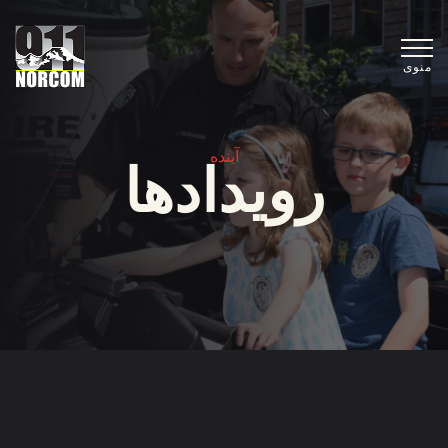
منوی
آینده
رویدادها