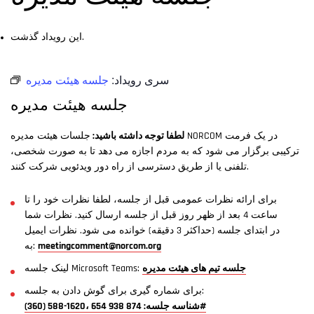
این رویداد گذشت.
سری رویداد:
جلسه هیئت مدیره
جلسه هیئت مدیره
لطفا توجه داشته باشید:
جلسات هیئت مدیره NORCOM در یک فرمت
ترکیبی برگزار می شود که به مردم اجازه می دهد تا به صورت شخصی،
تلفنی یا از طریق دسترسی از راه دور ویدئویی شرکت کنند.
برای ارائه نظرات عمومی قبل از جلسه، لطفا نظرات خود را تا
ساعت 4 بعد از ظهر روز قبل از جلسه ارسال کنید. نظرات شما
در ابتدای جلسه (حداکثر 3 دقیقه) خوانده می شود. نظرات ایمیل
meetingcomment@norcom.org
به:
جلسه تیم های هیئت مدیره
لینک جلسه Microsoft Teams:
برای شماره گیری برای گوش دادن به جلسه:
(360) 588-1620، شناسه جلسه: 874 938 654#