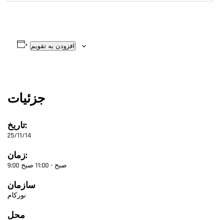
افزودن به تقویم
جزئیات
تاریخ:
25/11/14
زمان:
9:00 صبح - 11:00 صبح
سازمان
نورکام
محل