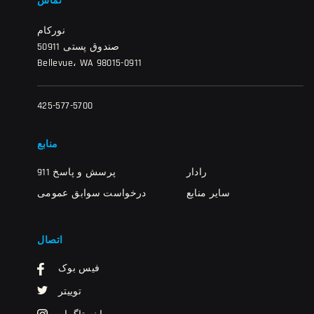
تماس
نورکام
صندوق پستی 50911
Bellevue، WA 98015-0911
425-577-5700
منابع
رادار
911 پرسش و پاسخ
سایر منابع
درخواست سوابق عمومی
اتصال
فیس بوک
توییتر