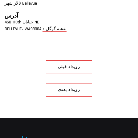
تالار شهر Bellevue
آدرس
450 110th خیابان NE
+ نقشه گوگل
98004
WA
،
BELLEVUE
رویداد قبلی
رویداد بعدی