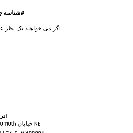
(360) 588-1620، شناسه جلسه: 874 938 654#
اگر می خواهید یک نظر عم
آدر
450 110th خیابان NE