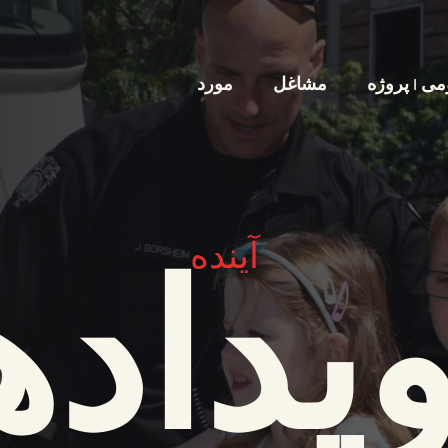
ی | پروژه
مشاغل
مورد
آینده
یداده