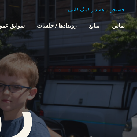
جستجو
هشدار کینگ کانتی
تماس
منابع
رویدادها / جلسات
سوابق عموم
رو