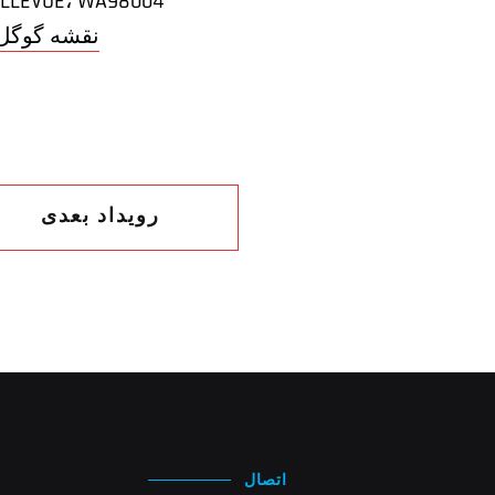
LLEVUE
،
WA
98004
+ نقشه گوگل
رویداد بعدی
اتصال