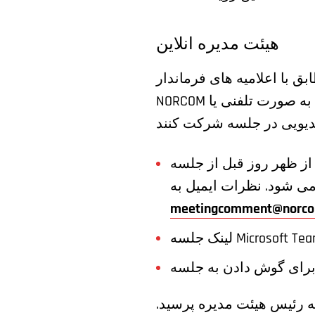
هیئت مدیره انلاین
 الزامات فاصله اجتماعی برای کاهش پاندمی کووید-19 و مطابق با اعلامیه های فرماندار،
NORCOM جلسات هیئت مدیره خود را از راه دور برگزار خواهد کرد. عموم مردم ممکن است به صورت تلفنی یا
رات عمومی قبل از جلسه، لطفا نظرات خود را تا ساعت 4 بعد از ظهر روز قبل از جلسه
meetingcomment@norco
لسه Microsoft Teams:
که رئیس هیئت مدیره پرسید.