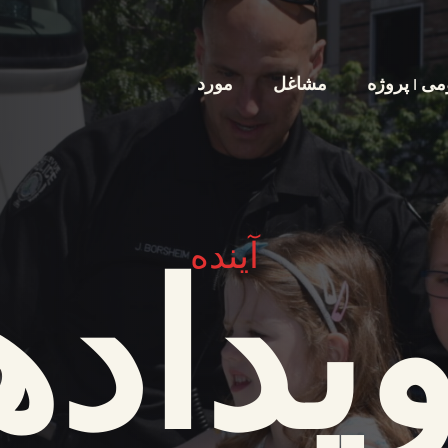
ی | پروژه
مشاغل
مورد
آینده
یداده