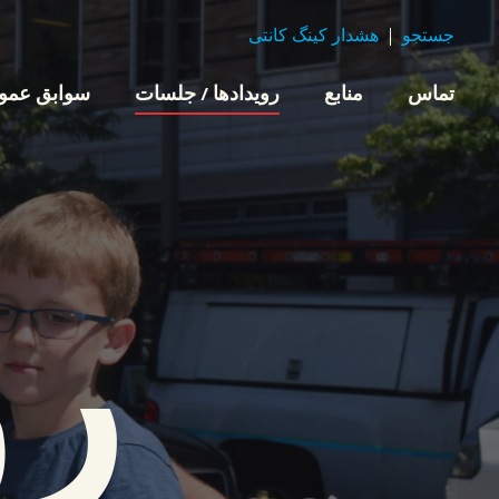
جستجو
هشدار کینگ کانتی
تماس
منابع
رویدادها / جلسات
سوابق عموم
رو