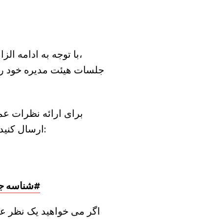
ارسال کنید. نظرات شما در ابتدای جلسه (حداکثر 3 دقیقه) خوانده می شود. نظرات ایمیل به:
(360) 588-1620، شناسه جلسه: 874 938 654#
اگر می خواهید یک نظر عم