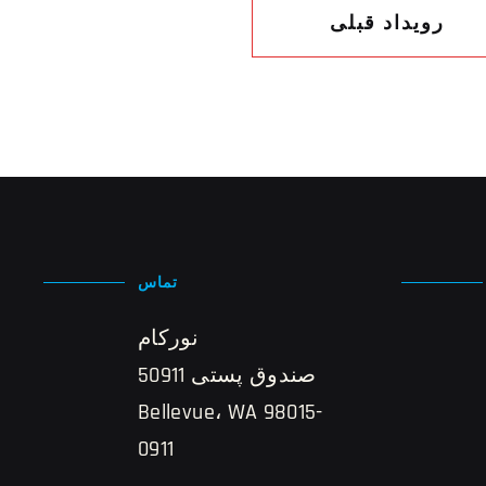
رویداد قبلی
تماس
نورکام
صندوق پستی 50911
Bellevue، WA 98015-
0911