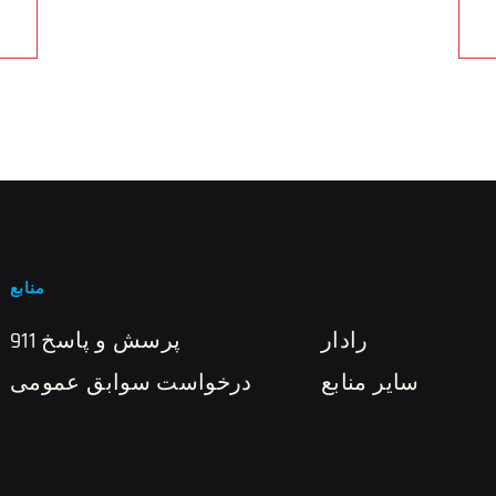
منابع
رادار
911 پرسش و پاسخ
سایر منابع
درخواست سوابق عمومی